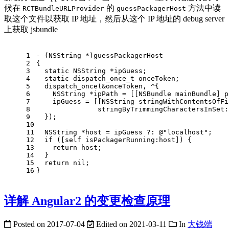
候在
的
方法中读
RCTBundleURLProvider
guessPackagerHost
取这个文件以获取 IP 地址，然后从这个 IP 地址的 debug server
上获取 jsbundle
1
- (NSString *)guessPackagerHost
2
{
3
  static NSString *ipGuess;
4
  static dispatch_once_t onceToken;
5
  dispatch_once(&onceToken, ^{
6
    NSString *ipPath = [[NSBundle mainBundle] p
7
    ipGuess = [[NSString stringWithContentsOfFi
8
               stringByTrimmingCharactersInSet:
9
  });
10
11
  NSString *host = ipGuess ?: @"localhost";
12
  if ([self isPackagerRunning:host]) {
13
    return host;
14
  }
15
  return nil;
16
}
详解 Angular2 的变更检查原理
Posted on
2017-07-04
Edited on
2021-03-11
In
大钱端