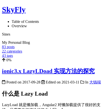
SkyFly
Table of Contents
Overview
Sines
My Personal Blog
83
posts
22
categories
43
tags
0%
ionic3.x LazyLDoad 实现方法的探究
Posted on
2017-09-28
Edited on
2021-03-11
In
大钱端
什么是 Lazy Load
LazyLoad 就是懒加载，Angular2 对懒加载提供了很好的支