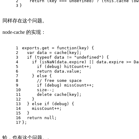
2
    return (key === undefined) ? (this.cache (ow
3
}
同样存在这个问题。
node-cache 的实现：
1
exports.get = function(key) {
2
  var data = cache[key];
3
  if (typeof data != "undefined") {
4
    if (isNaN(data.expire) || data.expire >= Da
5
      if (debug) hitCount++;
6
      return data.value;
7
    } else {
8
      // free some space
9
      if (debug) missCount++;
10
      size--;
11
      delete cache[key];
12
    }
13
  } else if (debug) {
14
    missCount++;
15
  }
16
  return null;
17
};
蛤，也有这个问题。。