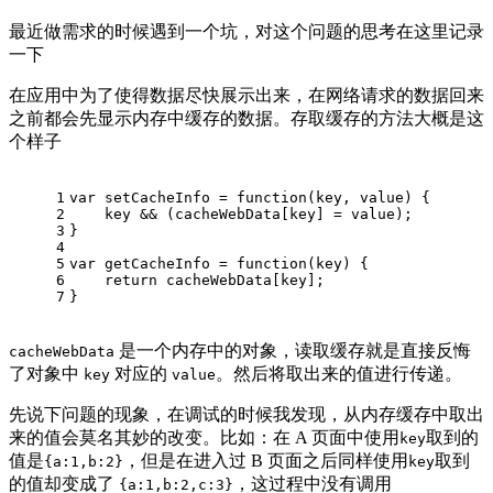
最近做需求的时候遇到一个坑，对这个问题的思考在这里记录
一下
在应用中为了使得数据尽快展示出来，在网络请求的数据回来
之前都会先显示内存中缓存的数据。存取缓存的方法大概是这
个样子
1
var setCacheInfo = function(key, value) {
2
    key && (cacheWebData[key] = value);
3
}
4
5
var getCacheInfo = function(key) {
6
    return cacheWebData[key];
7
}
是一个内存中的对象，读取缓存就是直接反悔
cacheWebData
了对象中
对应的
。然后将取出来的值进行传递。
key
value
先说下问题的现象，在调试的时候我发现，从内存缓存中取出
来的值会莫名其妙的改变。比如：在 A 页面中使用
取到的
key
值是
，但是在进入过 B 页面之后同样使用
取到
{a:1,b:2}
key
的值却变成了
，这过程中没有调用
{a:1,b:2,c:3}