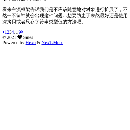
看来主流框架告诉我们是不应该随意地对对象进行扩展了，不
然一不留神就会出现这种问题…想要防患于未然最好还是使用
深拷贝或者只存字符串类型值的方法吧。
1
2
3
4
…
9
©
2021
Sines
Powered by
Hexo
&
NexT.Muse