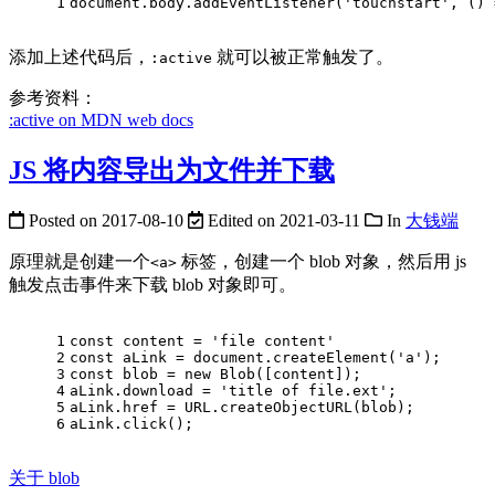
1
document.body.addEventListener('touchstart', () 
添加上述代码后，
就可以被正常触发了。
:active
参考资料：
:active on MDN web docs
JS 将内容导出为文件并下载
Posted on
2017-08-10
Edited on
2021-03-11
In
大钱端
原理就是创建一个
标签，创建一个 blob 对象，然后用 js
<a>
触发点击事件来下载 blob 对象即可。
1
const content = 'file content'
2
const aLink = document.createElement('a');
3
const blob = new Blob([content]);
4
aLink.download = 'title of file.ext';
5
aLink.href = URL.createObjectURL(blob);
6
aLink.click();
关于 blob