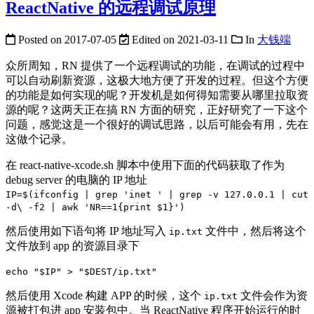
ReactNative 的远程调试原理
Posted on
2017-07-05
Edited on
2021-03-11
In
大钱端
众所周知，RN 提供了一个远程调试的功能，在调试的过程中
可以自动刷新资源，这极大地方便了开发的过程。但这个方便
的功能是如何实现的呢？开发机是如何得知需要从哪里拉取资
源的呢？这两天正在搞 RN 方面的研究，正好研究了一下这个
问题，感觉这是一个很好的调试思路，以后可能会有用，先在
这做个记录。
在 react-native-xcode.sh 脚本中使用下面的代码获取了作为
debug server 的电脑的 IP 地址
IP=$(ifconfig | grep 'inet ' | grep -v 127.0.0.1 | cut
-d\ -f2 | awk 'NR==1{print $1}')
然后使用如下语句将 IP 地址写入
文件中，然后将这个
ip.txt
文件放到 app 的资源目录下
echo "$IP" > "$DEST/ip.txt"
然后使用 Xcode 构建 APP 的时候，这个
文件会作为资
ip.txt
源被打包进 app 安装包中。当 ReactNative 程序开始运行的时