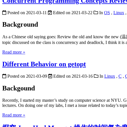
Concurrent Programming Concepts Revi
Posted on
2021-03-11
Edited on
2021-03-22
In
OS
,
Linux
Background
As a Chinese old saying goes: Review the old and know the new (温故而知新
topic discussed on the class is concurrency and deadlock, I think it 
Read more »
Different Behavior on getopt
Posted on
2021-03-09
Edited on
2021-03-16
In
Linux
,
C
,
Backgound
Recently, I started my master’s study on computer science at NYU. Goi
lectures. On doing one of my labs, I met a issue related to today’s top
Read more »