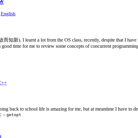
ew
,
English
). I learnt a lot from the OS class, recently, despite that I have ta
is a good time for me to review some concepts of concurrent programming
C++
ng back to school life is amazing for me, but at meantime I have to dea
ic –
getopt