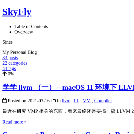
SkyFly
Table of Contents
Overview
Sines
My Personal Blog
83
posts
22
categories
43
tags
0%
学学 llvm （一）-- macOS 11 环境下 LL
Posted on
2021-03-16
In
llvm
,
PL
,
VM
,
Compiler
最近在研究 VMP 相关的东西，看来最终还是要搞一搞 LLV
Read more »